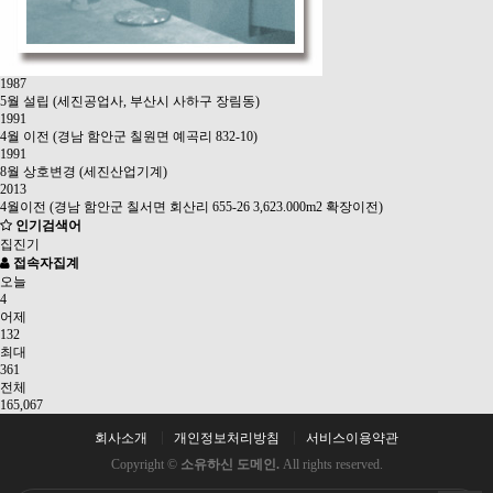
1987
5월
설립 (세진공업사, 부산시 사하구 장림동)
1991
4월
이전 (경남 함안군 칠원면 예곡리 832-10)
1991
8월
상호변경 (세진산업기계)
2013
4월
이전 (경남 함안군 칠서면 회산리 655-26 3,623.000m2 확장이전)
인기검색어
집진기
접속자집계
오늘
4
어제
132
최대
361
전체
165,067
회사소개
개인정보처리방침
서비스이용약관
Copyright ©
소유하신 도메인.
All rights reserved.